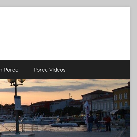
on Porec
Porec Videos