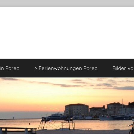
 in Porec
> Ferienwohnungen Porec
Bilder v