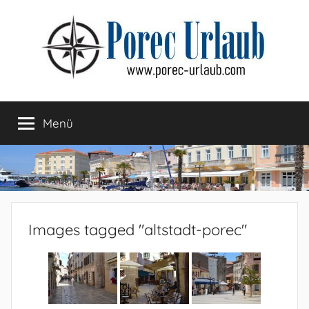
Zum
Inhalt
springen
Menü
Images tagged "altstadt-porec"