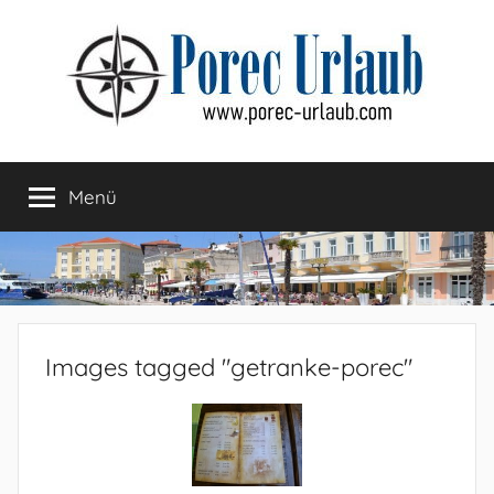
Zum
Inhalt
springen
Menü
Images tagged "getranke-porec"