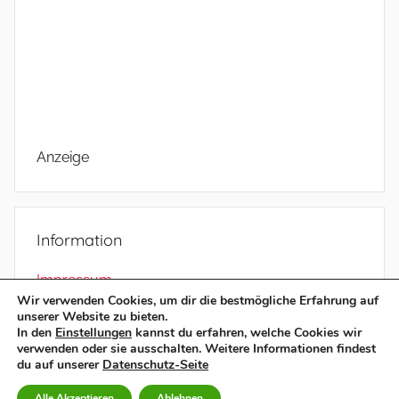
Anzeige
Information
Impressum
Wir verwenden Cookies, um dir die bestmögliche Erfahrung auf
Datenschutz
unserer Website zu bieten.
In den
Einstellungen
kannst du erfahren, welche Cookies wir
verwenden oder sie ausschalten. Weitere Informationen findest
du auf unserer
Datenschutz-Seite
WordPress-Theme: Donovan von ThemeZee.
Alle Akzeptieren
Ablehnen