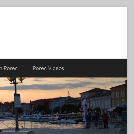
on Porec
Porec Videos