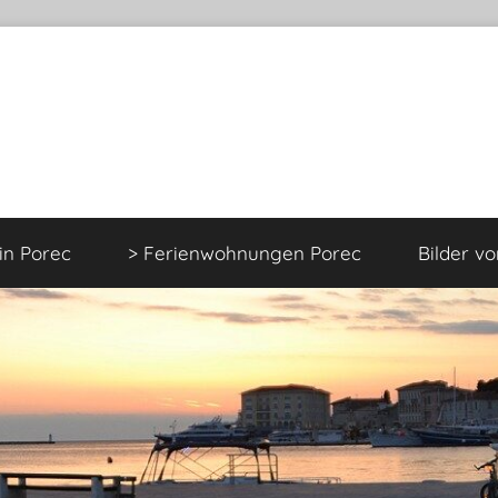
 in Porec
> Ferienwohnungen Porec
Bilder v