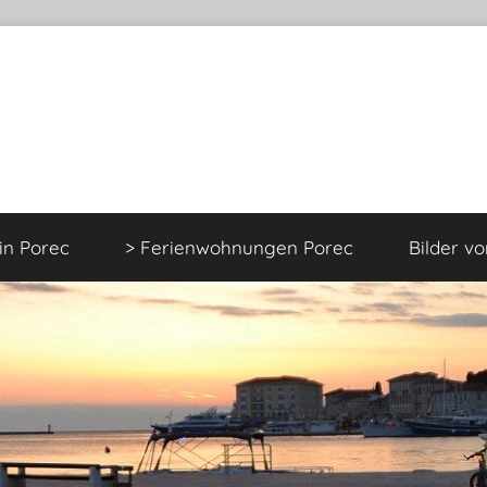
 in Porec
> Ferienwohnungen Porec
Bilder v