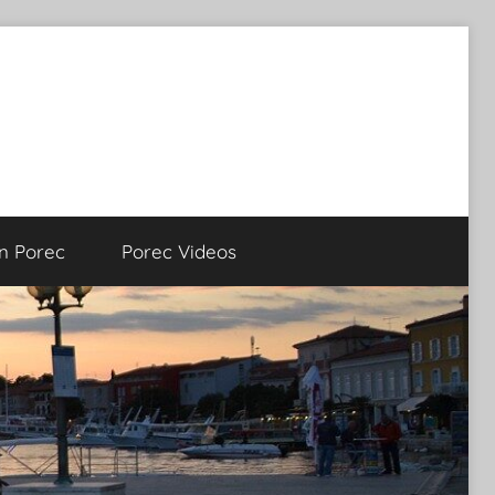
on Porec
Porec Videos