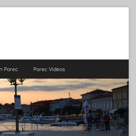
on Porec
Porec Videos