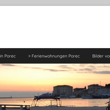
 in Porec
> Ferienwohnungen Porec
Bilder v