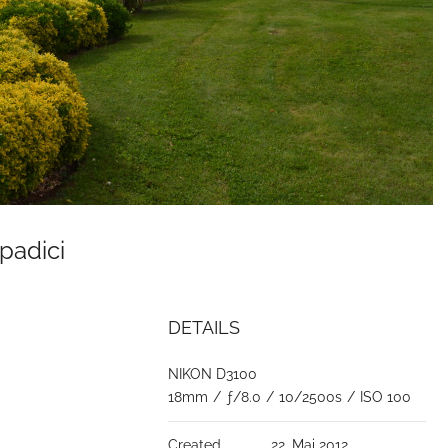
Spadici
DETAILS
NIKON D3100
18mm
/
ƒ/8.0
/
10/2500s
/
ISO 100
Created
22. Mai 2012