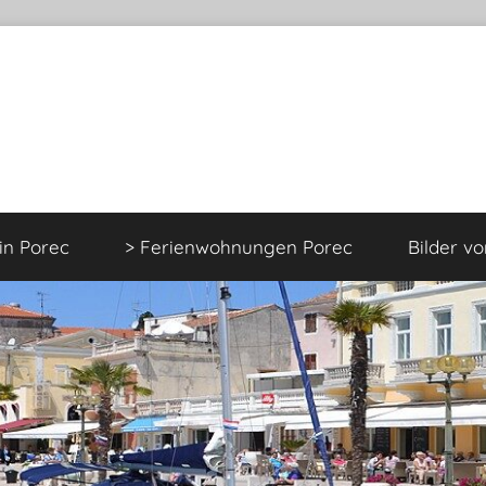
 in Porec
> Ferienwohnungen Porec
Bilder v