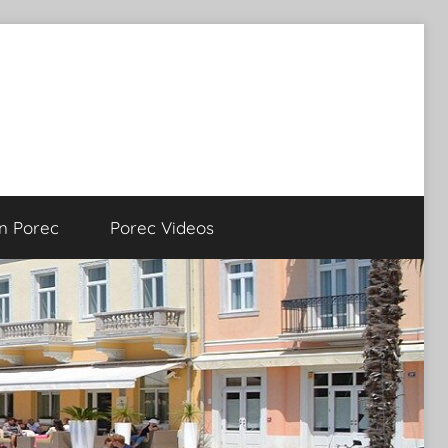
on Porec
Porec Videos