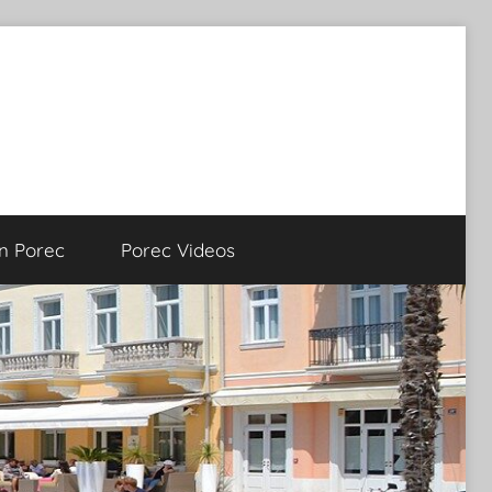
on Porec
Porec Videos