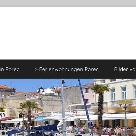
 in Porec
> Ferienwohnungen Porec
Bilder v